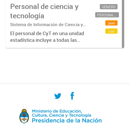
Personal de ciencia y
GÉNERO
tecnología
PERSONAL CIENTÍFICO-TECNOLÓGICO
json
Sistema de Información de Ciencia y
Tecnología Argentino (SICYTAR)
csv
El personal de CyT en una unidad
estadística incluye a todas las
personas involucradas
directamente en I+D así como a
aquellas que brindan servicios
directos para las actividades de I +
D (como...