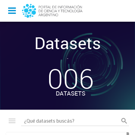
Datasets
-
006
DATASETS