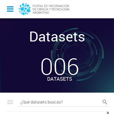
Datasets
-
006
DATASETS