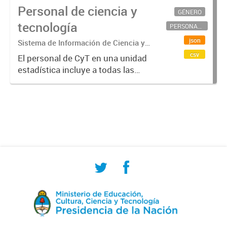
Personal de ciencia y
GÉNERO
tecnología
PERSONAL CIENTÍFICO-TECNOLÓGICO
json
Sistema de Información de Ciencia y
Tecnología Argentino (SICYTAR)
csv
El personal de CyT en una unidad
estadística incluye a todas las
personas involucradas
directamente en I+D así como a
aquellas que brindan servicios
directos para las actividades de I +
D (como...