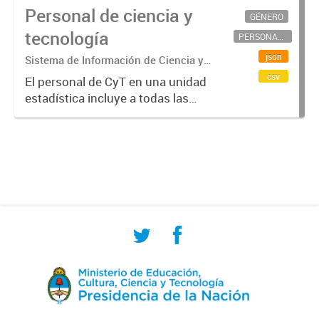
Personal de ciencia y
GÉNERO
tecnología
PERSONAL CIENTÍFICO-TECNOLÓGICO
json
Sistema de Información de Ciencia y
Tecnología Argentino (SICYTAR)
csv
El personal de CyT en una unidad
estadística incluye a todas las
personas involucradas
directamente en I+D así como a
aquellas que brindan servicios
directos para las actividades de I +
D (como...