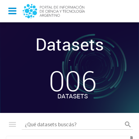
Datasets
-
006
DATASETS