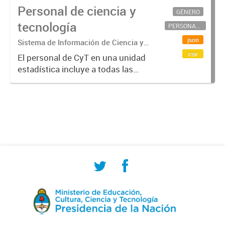
Personal de ciencia y
GÉNERO
tecnología
PERSONAL CIENTÍFICO-TECNOLÓGICO
json
Sistema de Información de Ciencia y
Tecnología Argentino (SICYTAR)
csv
El personal de CyT en una unidad
estadística incluye a todas las
personas involucradas
directamente en I+D así como a
aquellas que brindan servicios
directos para las actividades de I +
D (como...