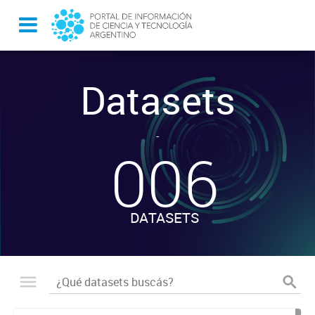
Datasets
-
006
DATASETS