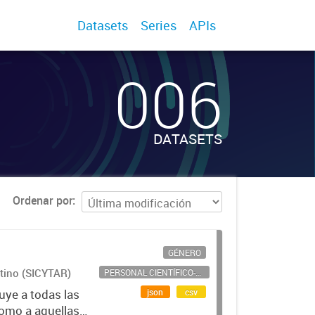
Datasets
Series
APIs
006
DATASETS
Ordenar por
GÉNERO
ntino (SICYTAR)
PERSONAL CIENTÍFICO-TECNOLÓGICO
json
csv
uye a todas las
como a aquellas