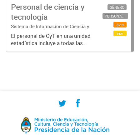
Personal de ciencia y
GÉNERO
tecnología
PERSONAL CIENTÍFICO-TECNOLÓGICO
json
Sistema de Información de Ciencia y
Tecnología Argentino (SICYTAR)
csv
El personal de CyT en una unidad
estadística incluye a todas las
personas involucradas
directamente en I+D así como a
aquellas que brindan servicios
directos para las actividades de I +
D (como...