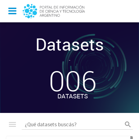
Datasets
-
006
DATASETS