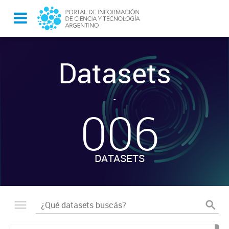
Datasets
-
006
DATASETS