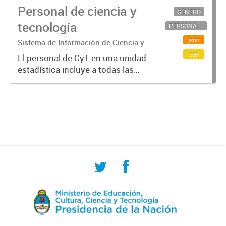
Personal de ciencia y
GÉNERO
tecnología
PERSONAL CIENTÍFICO-TECNOLÓGICO
json
Sistema de Información de Ciencia y
Tecnología Argentino (SICYTAR)
csv
El personal de CyT en una unidad
estadística incluye a todas las
personas involucradas
directamente en I+D así como a
aquellas que brindan servicios
directos para las actividades de I +
D (como...