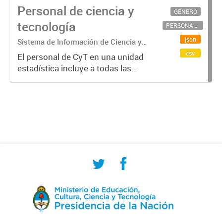
Personal de ciencia y
GÉNERO
tecnología
PERSONAL CIENTÍFICO-TECNOLÓGICO
json
Sistema de Información de Ciencia y
Tecnología Argentino (SICYTAR)
csv
El personal de CyT en una unidad
estadística incluye a todas las
personas involucradas
directamente en I+D así como a
aquellas que brindan servicios
directos para las actividades de I +
D (como...