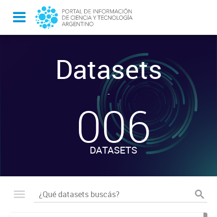
Datasets
-
006
DATASETS