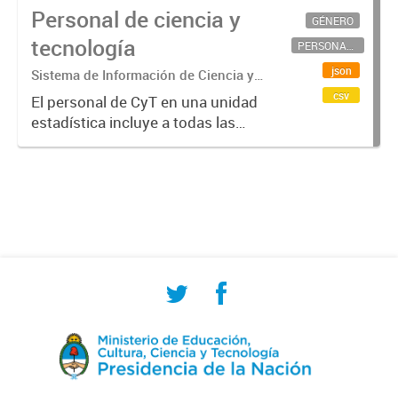
Personal de ciencia y
GÉNERO
tecnología
PERSONAL CIENTÍFICO-TECNOLÓGICO
json
Sistema de Información de Ciencia y
Tecnología Argentino (SICYTAR)
csv
El personal de CyT en una unidad
estadística incluye a todas las
personas involucradas
directamente en I+D así como a
aquellas que brindan servicios
directos para las actividades de I +
D (como...