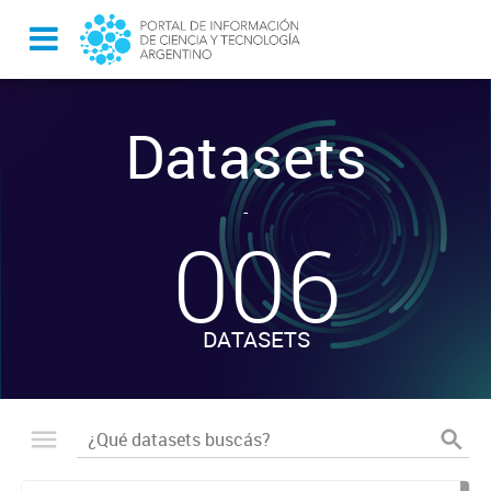
Datasets
-
006
DATASETS