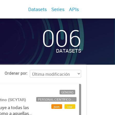
Datasets
Series
APIs
006
DATASETS
Ordenar por
GÉNERO
ntino (SICYTAR)
PERSONAL CIENTÍFICO-TECNOLÓGICO
json
csv
uye a todas las
como a aquellas