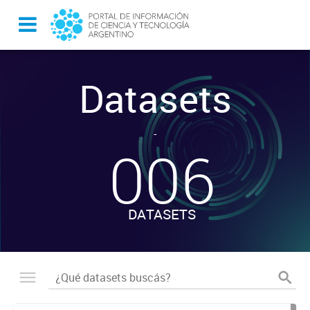
Datasets
-
006
DATASETS