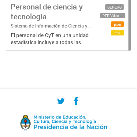
Personal de ciencia y
GÉNERO
tecnología
PERSONAL CIENTÍFICO-TECNOLÓGICO
json
Sistema de Información de Ciencia y
Tecnología Argentino (SICYTAR)
csv
El personal de CyT en una unidad
estadística incluye a todas las
personas involucradas
directamente en I+D así como a
aquellas que brindan servicios
directos para las actividades de I +
D (como...