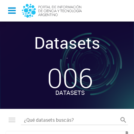
Datasets
-
006
DATASETS