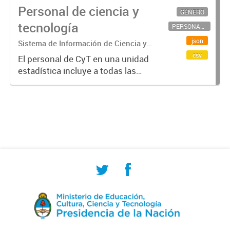
Personal de ciencia y
GÉNERO
tecnología
PERSONAL CIENTÍFICO-TECNOLÓGICO
json
Sistema de Información de Ciencia y
Tecnología Argentino (SICYTAR)
csv
El personal de CyT en una unidad
estadística incluye a todas las
personas involucradas
directamente en I+D así como a
aquellas que brindan servicios
directos para las actividades de I +
D (como...