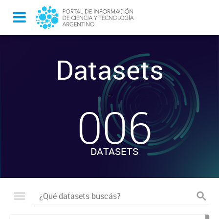
Datasets
-
006
DATASETS