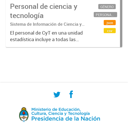
Personal de ciencia y
GÉNERO
tecnología
PERSONAL CIENTÍFICO-TECNOLÓGICO
json
Sistema de Información de Ciencia y
Tecnología Argentino (SICYTAR)
csv
El personal de CyT en una unidad
estadística incluye a todas las
personas involucradas
directamente en I+D así como a
aquellas que brindan servicios
directos para las actividades de I +
D (como...