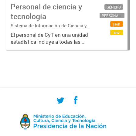
Personal de ciencia y
GÉNERO
tecnología
PERSONAL CIENTÍFICO-TECNOLÓGICO
json
Sistema de Información de Ciencia y
Tecnología Argentino (SICYTAR)
csv
El personal de CyT en una unidad
estadística incluye a todas las
personas involucradas
directamente en I+D así como a
aquellas que brindan servicios
directos para las actividades de I +
D (como...