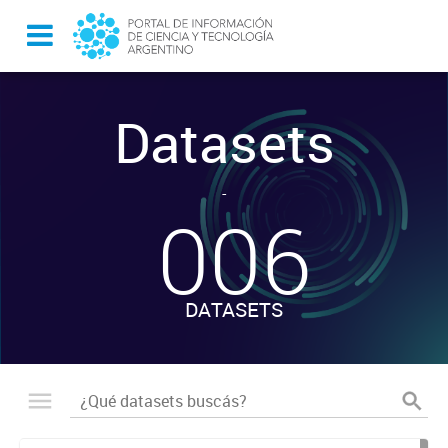
Datasets
-
006
DATASETS