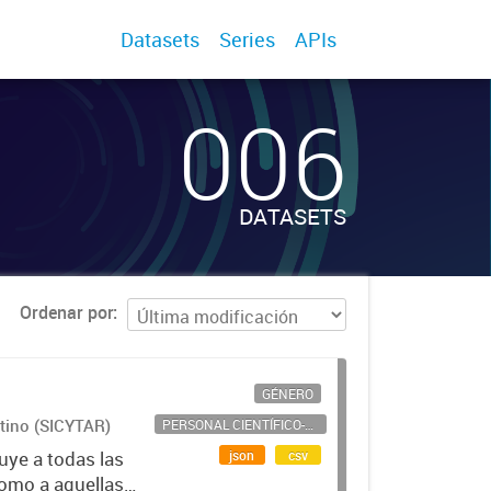
Datasets
Series
APIs
006
DATASETS
Ordenar por
GÉNERO
ntino (SICYTAR)
PERSONAL CIENTÍFICO-TECNOLÓGICO
json
csv
uye a todas las
como a aquellas