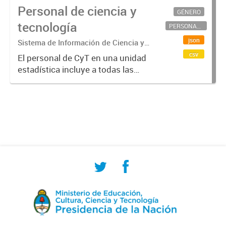
Personal de ciencia y
GÉNERO
tecnología
PERSONAL CIENTÍFICO-TECNOLÓGICO
json
Sistema de Información de Ciencia y
Tecnología Argentino (SICYTAR)
csv
El personal de CyT en una unidad
estadística incluye a todas las
personas involucradas
directamente en I+D así como a
aquellas que brindan servicios
directos para las actividades de I +
D (como...