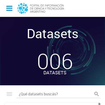
Datasets
-
006
DATASETS