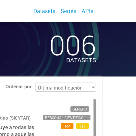
Datasets
Series
APIs
006
DATASETS
Ordenar por
GÉNERO
ntino (SICYTAR)
PERSONAL CIENTÍFICO-TECNOLÓGICO
json
csv
uye a todas las
como a aquellas