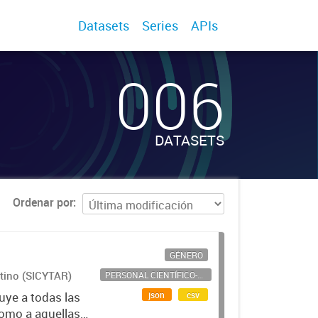
Datasets
Series
APIs
006
DATASETS
Ordenar por
GÉNERO
ntino (SICYTAR)
PERSONAL CIENTÍFICO-TECNOLÓGICO
json
csv
uye a todas las
como a aquellas