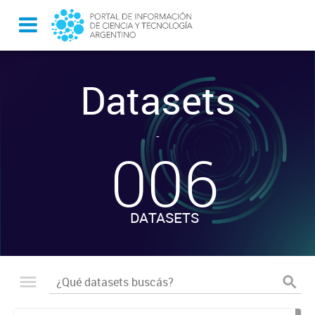
Datasets
-
006
DATASETS