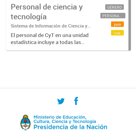
Personal de ciencia y
GÉNERO
tecnología
PERSONAL CIENTÍFICO-TECNOLÓGICO
json
Sistema de Información de Ciencia y
Tecnología Argentino (SICYTAR)
csv
El personal de CyT en una unidad
estadística incluye a todas las
personas involucradas
directamente en I+D así como a
aquellas que brindan servicios
directos para las actividades de I +
D (como...