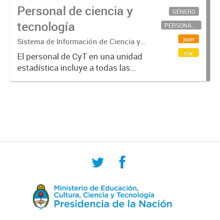
Personal de ciencia y
GÉNERO
tecnología
PERSONAL CIENTÍFICO-TECNOLÓGICO
json
Sistema de Información de Ciencia y
Tecnología Argentino (SICYTAR)
csv
El personal de CyT en una unidad
estadística incluye a todas las
personas involucradas
directamente en I+D así como a
aquellas que brindan servicios
directos para las actividades de I +
D (como...