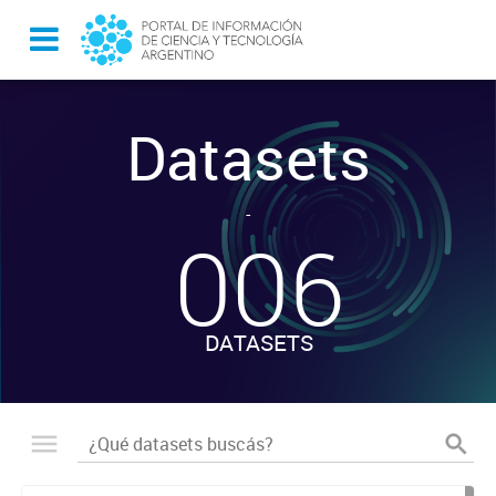
Datasets
-
006
DATASETS