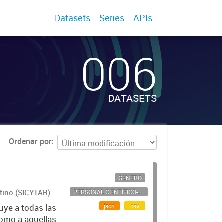
Datasets
Series
APIs
006
DATASETS
Ordenar por
GÉNERO
ntino (SICYTAR)
PERSONAL CIENTÍFICO-TECNOLÓGICO
json
csv
uye a todas las
como a aquellas