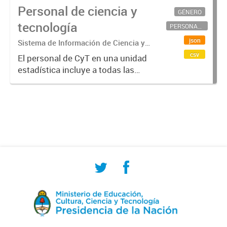
Personal de ciencia y
GÉNERO
tecnología
PERSONAL CIENTÍFICO-TECNOLÓGICO
json
Sistema de Información de Ciencia y
Tecnología Argentino (SICYTAR)
csv
El personal de CyT en una unidad
estadística incluye a todas las
personas involucradas
directamente en I+D así como a
aquellas que brindan servicios
directos para las actividades de I +
D (como...