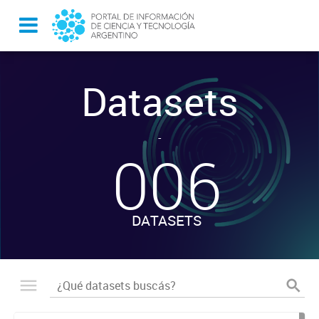
Datasets
-
006
DATASETS