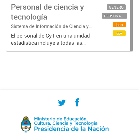
Personal de ciencia y
GÉNERO
tecnología
PERSONAL CIENTÍFICO-TECNOLÓGICO
json
Sistema de Información de Ciencia y
Tecnología Argentino (SICYTAR)
csv
El personal de CyT en una unidad
estadística incluye a todas las
personas involucradas
directamente en I+D así como a
aquellas que brindan servicios
directos para las actividades de I +
D (como...