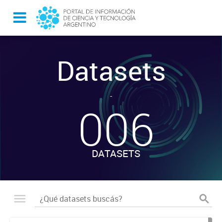
Datasets
-
006
DATASETS