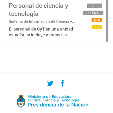
Personal de ciencia y
GÉNERO
tecnología
PERSONAL CIENTÍFICO-TECNOLÓGICO
json
Sistema de Información de Ciencia y
Tecnología Argentino (SICYTAR)
csv
El personal de CyT en una unidad
estadística incluye a todas las
personas involucradas
directamente en I+D así como a
aquellas que brindan servicios
directos para las actividades de I +
D (como...