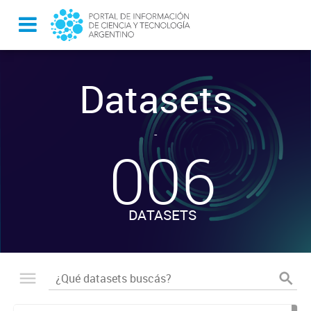
Datasets
-
006
DATASETS