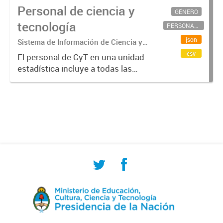
Personal de ciencia y
GÉNERO
tecnología
PERSONAL CIENTÍFICO-TECNOLÓGICO
json
Sistema de Información de Ciencia y
Tecnología Argentino (SICYTAR)
csv
El personal de CyT en una unidad
estadística incluye a todas las
personas involucradas
directamente en I+D así como a
aquellas que brindan servicios
directos para las actividades de I +
D (como...