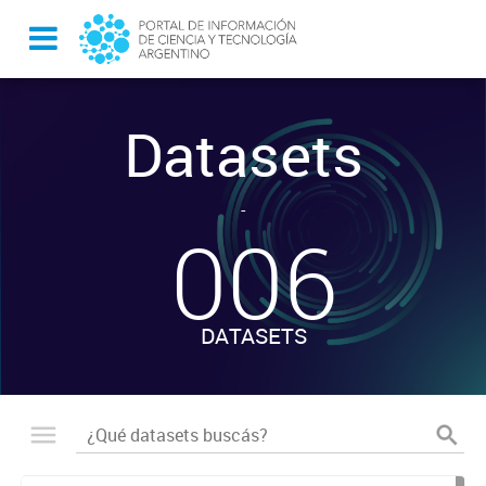
Datasets
-
006
DATASETS