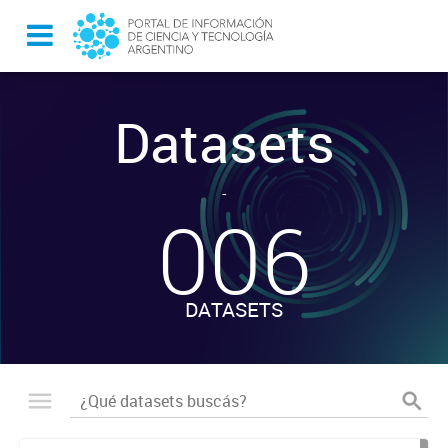
Datasets
-
006
DATASETS