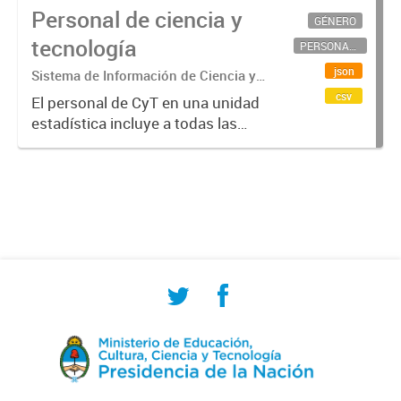
Personal de ciencia y
GÉNERO
tecnología
PERSONAL CIENTÍFICO-TECNOLÓGICO
json
Sistema de Información de Ciencia y
Tecnología Argentino (SICYTAR)
csv
El personal de CyT en una unidad
estadística incluye a todas las
personas involucradas
directamente en I+D así como a
aquellas que brindan servicios
directos para las actividades de I +
D (como...