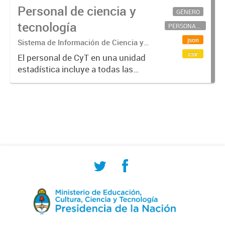
Personal de ciencia y
GÉNERO
tecnología
PERSONAL CIENTÍFICO-TECNOLÓGICO
json
Sistema de Información de Ciencia y
Tecnología Argentino (SICYTAR)
csv
El personal de CyT en una unidad
estadística incluye a todas las
personas involucradas
directamente en I+D así como a
aquellas que brindan servicios
directos para las actividades de I +
D (como...