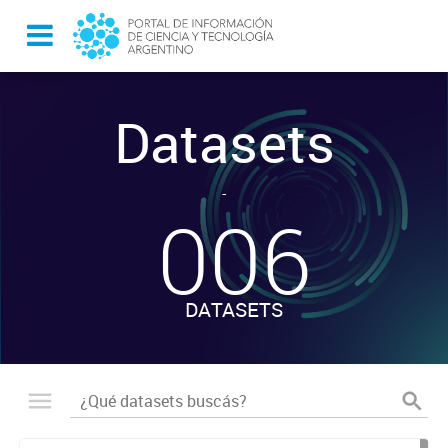
Datasets
-
006
DATASETS