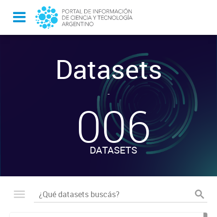
Datasets
-
006
DATASETS