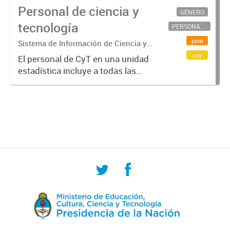
Personal de ciencia y
GÉNERO
tecnología
PERSONAL CIENTÍFICO-TECNOLÓGICO
json
Sistema de Información de Ciencia y
Tecnología Argentino (SICYTAR)
csv
El personal de CyT en una unidad
estadística incluye a todas las
personas involucradas
directamente en I+D así como a
aquellas que brindan servicios
directos para las actividades de I +
D (como...