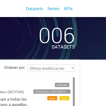
Datasets
Series
APIs
006
DATASETS
Ordenar por
GÉNERO
ntino (SICYTAR)
PERSONAL CIENTÍFICO-TECNOLÓGICO
json
csv
uye a todas las
como a aquellas