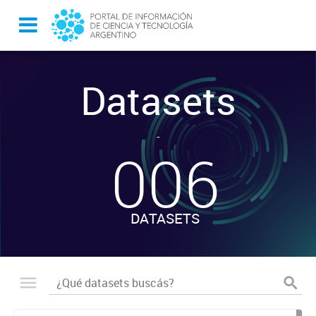
Datasets
-
006
DATASETS