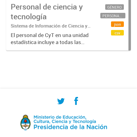
Personal de ciencia y
GÉNERO
tecnología
PERSONAL CIENTÍFICO-TECNOLÓGICO
json
Sistema de Información de Ciencia y
Tecnología Argentino (SICYTAR)
csv
El personal de CyT en una unidad
estadística incluye a todas las
personas involucradas
directamente en I+D así como a
aquellas que brindan servicios
directos para las actividades de I +
D (como...