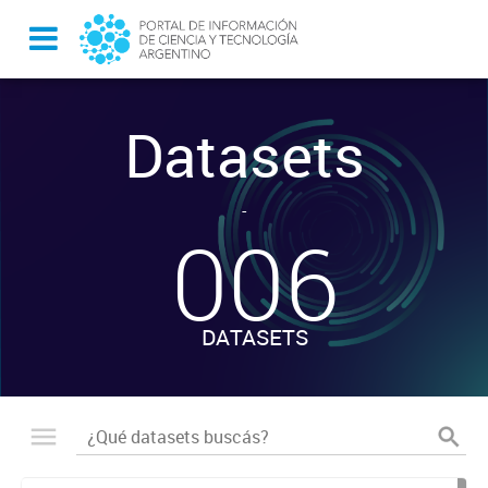
Datasets
-
006
DATASETS