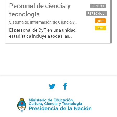
Personal de ciencia y
GÉNERO
tecnología
PERSONAL CIENTÍFICO-TECNOLÓGICO
json
Sistema de Información de Ciencia y
Tecnología Argentino (SICYTAR)
csv
El personal de CyT en una unidad
estadística incluye a todas las
personas involucradas
directamente en I+D así como a
aquellas que brindan servicios
directos para las actividades de I +
D (como...