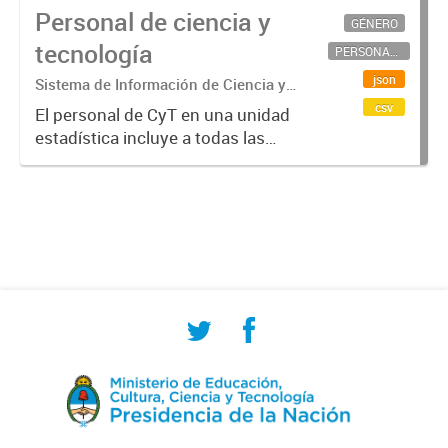
Personal de ciencia y
GÉNERO
tecnología
PERSONAL CIENTÍFICO-TECNOLÓGICO
json
Sistema de Información de Ciencia y
Tecnología Argentino (SICYTAR)
csv
El personal de CyT en una unidad
estadística incluye a todas las
personas involucradas
directamente en I+D así como a
aquellas que brindan servicios
directos para las actividades de I +
D (como...