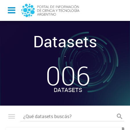
Datasets
-
006
DATASETS