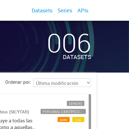
Datasets
Series
APIs
006
DATASETS
Ordenar por
GÉNERO
ntino (SICYTAR)
PERSONAL CIENTÍFICO-TECNOLÓGICO
json
csv
uye a todas las
como a aquellas