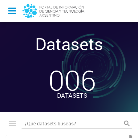
Datasets
-
006
DATASETS