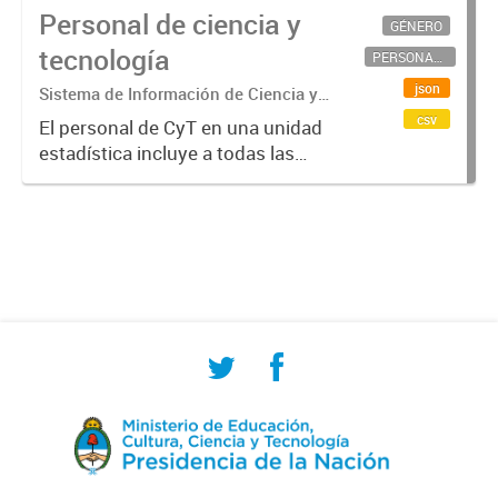
Personal de ciencia y
GÉNERO
tecnología
PERSONAL CIENTÍFICO-TECNOLÓGICO
json
Sistema de Información de Ciencia y
Tecnología Argentino (SICYTAR)
csv
El personal de CyT en una unidad
estadística incluye a todas las
personas involucradas
directamente en I+D así como a
aquellas que brindan servicios
directos para las actividades de I +
D (como...