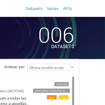
Datasets
Series
APIs
006
DATASETS
Ordenar por
GÉNERO
ntino (SICYTAR)
PERSONAL CIENTÍFICO-TECNOLÓGICO
json
csv
uye a todas las
como a aquellas