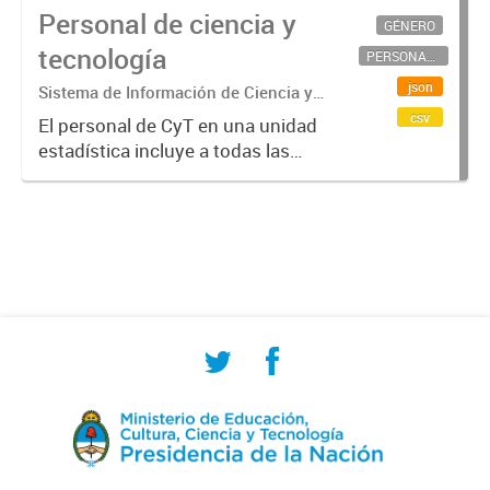
Personal de ciencia y
GÉNERO
tecnología
PERSONAL CIENTÍFICO-TECNOLÓGICO
json
Sistema de Información de Ciencia y
Tecnología Argentino (SICYTAR)
csv
El personal de CyT en una unidad
estadística incluye a todas las
personas involucradas
directamente en I+D así como a
aquellas que brindan servicios
directos para las actividades de I +
D (como...