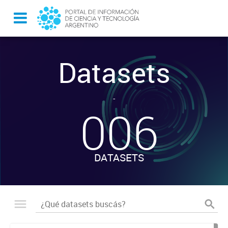
Datasets
-
006
DATASETS