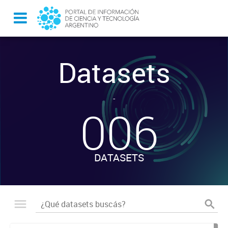
Datasets
-
006
DATASETS