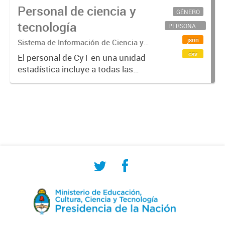
Personal de ciencia y
GÉNERO
tecnología
PERSONAL CIENTÍFICO-TECNOLÓGICO
json
Sistema de Información de Ciencia y
Tecnología Argentino (SICYTAR)
csv
El personal de CyT en una unidad
estadística incluye a todas las
personas involucradas
directamente en I+D así como a
aquellas que brindan servicios
directos para las actividades de I +
D (como...