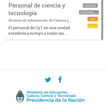
Personal de ciencia y
GÉNERO
tecnología
PERSONAL CIENTÍFICO-TECNOLÓGICO
json
Sistema de Información de Ciencia y
Tecnología Argentino (SICYTAR)
csv
El personal de CyT en una unidad
estadística incluye a todas las
personas involucradas
directamente en I+D así como a
aquellas que brindan servicios
directos para las actividades de I +
D (como...