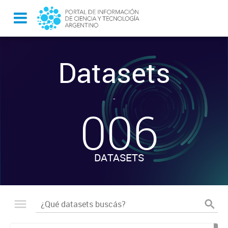
Datasets
-
006
DATASETS