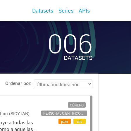
Datasets
Series
APIs
006
DATASETS
Ordenar por
GÉNERO
ntino (SICYTAR)
PERSONAL CIENTÍFICO-TECNOLÓGICO
json
csv
uye a todas las
como a aquellas