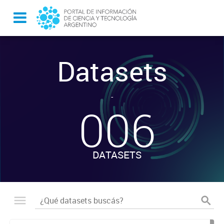
Datasets
-
006
DATASETS