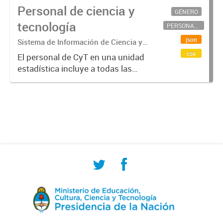
Personal de ciencia y
GÉNERO
tecnología
PERSONAL CIENTÍFICO-TECNOLÓGICO
json
Sistema de Información de Ciencia y
Tecnología Argentino (SICYTAR)
csv
El personal de CyT en una unidad
estadística incluye a todas las
personas involucradas
directamente en I+D así como a
aquellas que brindan servicios
directos para las actividades de I +
D (como...