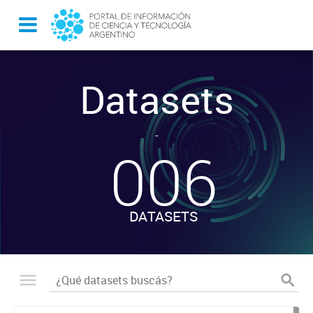
Datasets
-
006
DATASETS