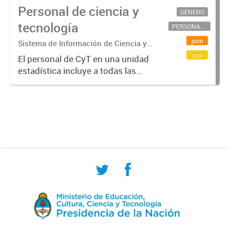
Personal de ciencia y
GÉNERO
tecnología
PERSONAL CIENTÍFICO-TECNOLÓGICO
json
Sistema de Información de Ciencia y
Tecnología Argentino (SICYTAR)
csv
El personal de CyT en una unidad
estadística incluye a todas las
personas involucradas
directamente en I+D así como a
aquellas que brindan servicios
directos para las actividades de I +
D (como...