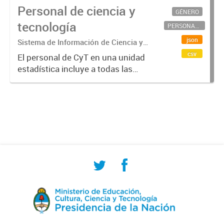
Personal de ciencia y
GÉNERO
tecnología
PERSONAL CIENTÍFICO-TECNOLÓGICO
json
Sistema de Información de Ciencia y
Tecnología Argentino (SICYTAR)
csv
El personal de CyT en una unidad
estadística incluye a todas las
personas involucradas
directamente en I+D así como a
aquellas que brindan servicios
directos para las actividades de I +
D (como...