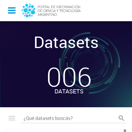
Datasets
-
006
DATASETS