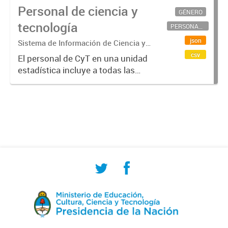
Personal de ciencia y
GÉNERO
tecnología
PERSONAL CIENTÍFICO-TECNOLÓGICO
json
Sistema de Información de Ciencia y
Tecnología Argentino (SICYTAR)
csv
El personal de CyT en una unidad
estadística incluye a todas las
personas involucradas
directamente en I+D así como a
aquellas que brindan servicios
directos para las actividades de I +
D (como...