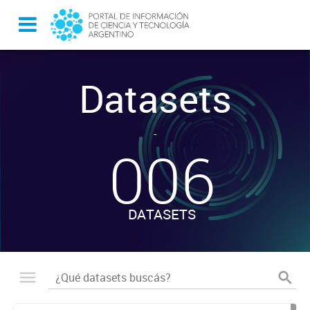
Datasets
-
006
DATASETS