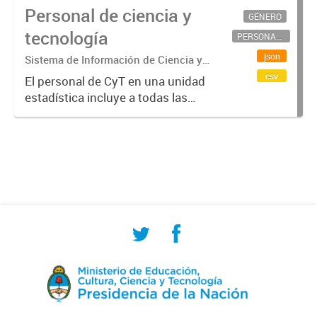
Personal de ciencia y
GÉNERO
tecnología
PERSONAL CIENTÍFICO-TECNOLÓGICO
json
Sistema de Información de Ciencia y
Tecnología Argentino (SICYTAR)
csv
El personal de CyT en una unidad
estadística incluye a todas las
personas involucradas
directamente en I+D así como a
aquellas que brindan servicios
directos para las actividades de I +
D (como...