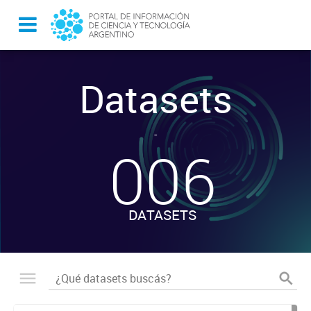
Datasets
-
006
DATASETS