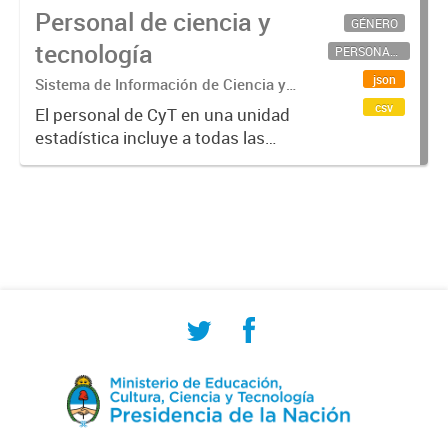
Personal de ciencia y
GÉNERO
tecnología
PERSONAL CIENTÍFICO-TECNOLÓGICO
json
Sistema de Información de Ciencia y
Tecnología Argentino (SICYTAR)
csv
El personal de CyT en una unidad
estadística incluye a todas las
personas involucradas
directamente en I+D así como a
aquellas que brindan servicios
directos para las actividades de I +
D (como...