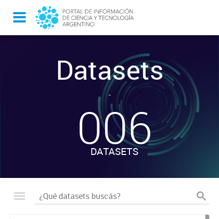
Datasets
-
006
DATASETS