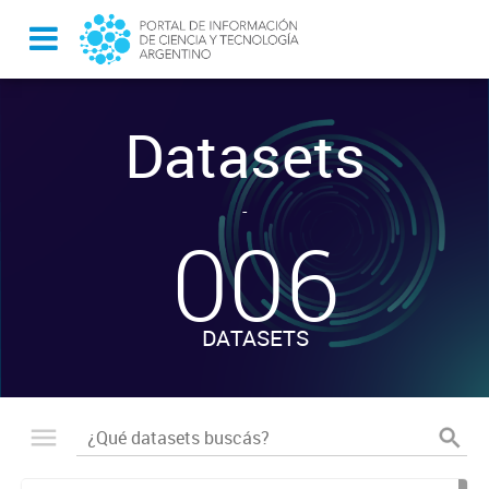
Datasets
-
006
DATASETS