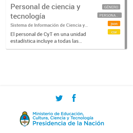
Personal de ciencia y
GÉNERO
tecnología
PERSONAL CIENTÍFICO-TECNOLÓGICO
json
Sistema de Información de Ciencia y
Tecnología Argentino (SICYTAR)
csv
El personal de CyT en una unidad
estadística incluye a todas las
personas involucradas
directamente en I+D así como a
aquellas que brindan servicios
directos para las actividades de I +
D (como...