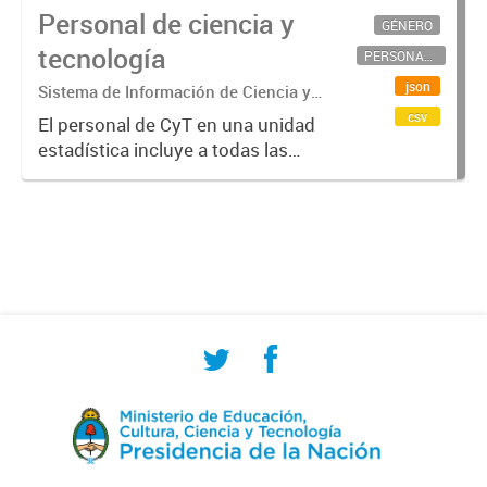
Personal de ciencia y
GÉNERO
tecnología
PERSONAL CIENTÍFICO-TECNOLÓGICO
json
Sistema de Información de Ciencia y
Tecnología Argentino (SICYTAR)
csv
El personal de CyT en una unidad
estadística incluye a todas las
personas involucradas
directamente en I+D así como a
aquellas que brindan servicios
directos para las actividades de I +
D (como...