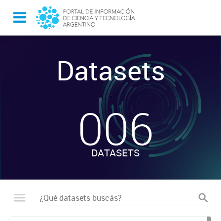
Datasets
-
006
DATASETS