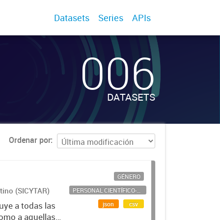
Datasets
Series
APIs
006
DATASETS
Ordenar por
GÉNERO
ntino (SICYTAR)
PERSONAL CIENTÍFICO-TECNOLÓGICO
json
csv
uye a todas las
como a aquellas