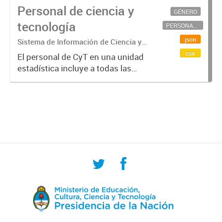
Personal de ciencia y
GÉNERO
tecnología
PERSONAL CIENTÍFICO-TECNOLÓGICO
json
Sistema de Información de Ciencia y
Tecnología Argentino (SICYTAR)
csv
El personal de CyT en una unidad
estadística incluye a todas las
personas involucradas
directamente en I+D así como a
aquellas que brindan servicios
directos para las actividades de I +
D (como...