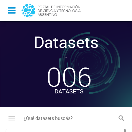
Datasets
-
006
DATASETS