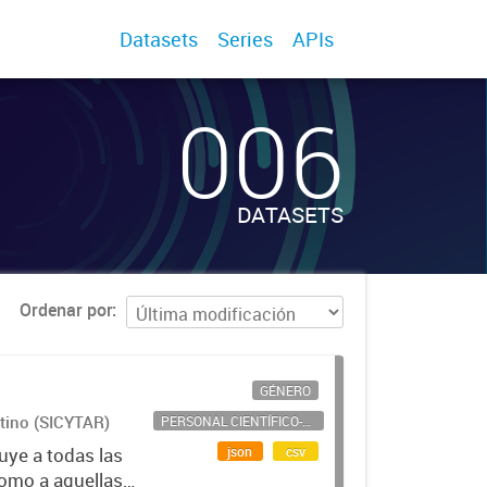
Datasets
Series
APIs
006
DATASETS
Ordenar por
GÉNERO
ntino (SICYTAR)
PERSONAL CIENTÍFICO-TECNOLÓGICO
json
csv
uye a todas las
como a aquellas